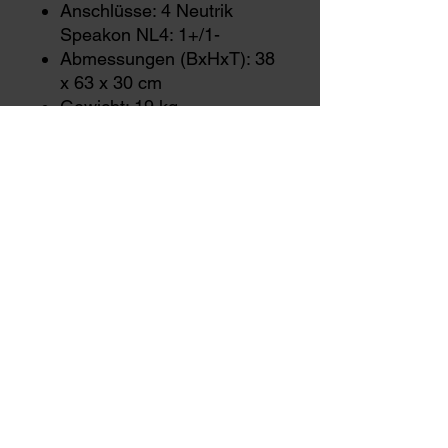
Anschlüsse: 4 Neutrik
Speakon NL4: 1+/1-
Abmessungen (BxHxT): 38
x 63 x 30 cm
Gewicht: 19 kg
Zubehör: Schwenkbügel,
Quad-FlightcaseTransport-
Cover
info@fa-showtechnik.de
© 2021 by FA-Showtechnik.
Franz-Kissing Straße 5
Veranstaltungstechnik
0157-85963548
Alex
58706 Menden
Beierle
0151-44571702
Frederic
Impressum
Hafrung