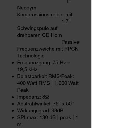
1″
Neodym
Kompressionstreiber mit
1.7″
Schwingspule auf
drehbaren CD Horn
Passive
Frequenzweiche mit PPCN
Technologie
Frequenzgang: 75 Hz –
19,5 kHz
Belastbarkeit RMS/Peak:
400 Watt RMS | 1.600 Watt
Peak
Impedanz: 8Ω
Abstrahlwinkel: 75° x 50°
Wirkungsgrad: 98dB
SPLmax: 130 dB | peak | 1
m