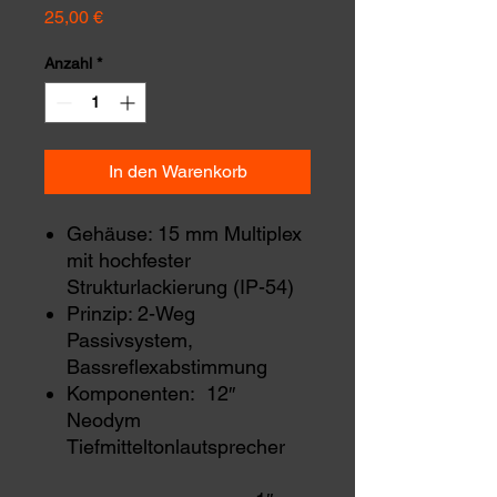
Preis
25,00 €
Anzahl
*
In den Warenkorb
Gehäuse: 15 mm Multiplex
mit hochfester
Strukturlackierung (IP-54)
Prinzip: 2-Weg
Passivsystem,
Bassreflexabstimmung
Komponenten: 12″
Neodym
Tiefmitteltonlautsprecher